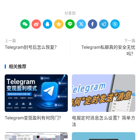
分享到









上一篇
下一篇
Telegram封号后怎么恢复？
Telegram私聊真的安全无忧
吗？
相关推荐
Telegram变现盈利有何窍门?
电报定时消息怎么设置？简单方
法