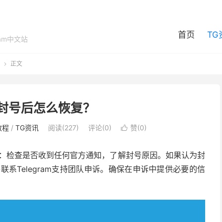
首页
TG
ram中文站
正文

am封号后怎么恢复？
教程
/
TG资讯
阅读(227)
评论(0)
赞(
0
)

步骤：检查是否收到任何官方通知，了解封号原因。如果认为封
件联系Telegram支持团队申诉。确保在申诉中提供必要的信