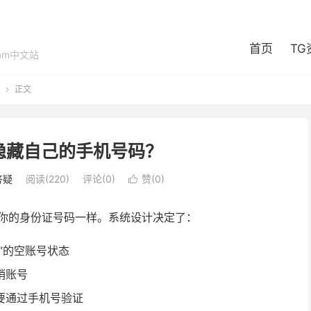
首页
TG
ram中文站
正文

隐藏自己的手机号码？
答疑
阅读(220)
评论(0)
赞(
0
)

就像你的身份证号码一样。系统设计决定了：
”的空账号状态
销账号
要通过手机号验证