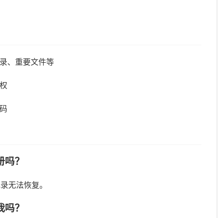
录、重要文件等
权
码
册吗？
记录无法恢复。
我吗？