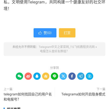
私，文明使用Telegram，共同构建一个健康友好的社交环
境！
赞(
0
)
打赏

未经允许不得转载：
Telegram中文之家官网_TG飞机教程资讯网
»
电报怎么查好友群组？
分享到









上一篇
下一篇
telegram如何找回自己的用户名
Telegrama如何开启隐身模式
和电报号？