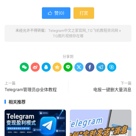
赞(
0
)
打赏

未经允许不得转载：
Telegram中文之家官网_TG飞机教程资讯网
»
TG图片视频存在哪
分享到









上一篇
下一篇
Telegram管理员@全体教程
电报一键删大量消息
相关推荐