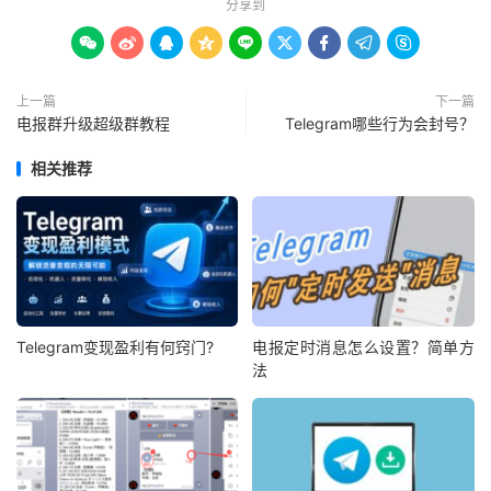
分享到









上一篇
下一篇
电报群升级超级群教程
Telegram哪些行为会封号？
相关推荐
Telegram变现盈利有何窍门?
电报定时消息怎么设置？简单方
法