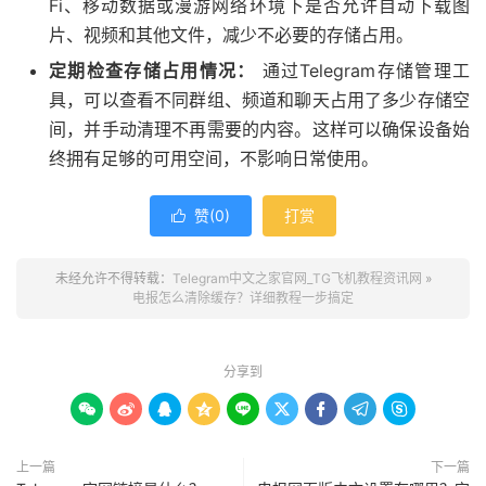
Fi、移动数据或漫游网络环境下是否允许自动下载图
片、视频和其他文件，减少不必要的存储占用。
定期检查存储占用情况：
通过Telegram存储管理工
具，可以查看不同群组、频道和聊天占用了多少存储空
间，并手动清理不再需要的内容。这样可以确保设备始
终拥有足够的可用空间，不影响日常使用。
赞(
0
)
打赏

未经允许不得转载：
Telegram中文之家官网_TG飞机教程资讯网
»
电报怎么清除缓存？详细教程一步搞定
分享到









上一篇
下一篇