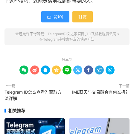
了这些技巧，就能灵活地找到你想要的人。
赞(
0
)
打赏

未经允许不得转载：
Telegram中文之家官网_TG飞机教程资讯网
»
在Telegram中搜索好友的快速方法
分享到









上一篇
下一篇
Telegram ID怎么查看？获取方
IME聊天与交易融合有何玄机？
法详解
相关推荐