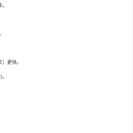
象。
。
文）更快。
力。